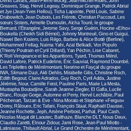
Denis Lavant, Jean-Pierre Mocky, Jean-Michel Ribes, John
Greaves, Stag, Hervé Legeay, Dominique Grange, Patrick Abrial
et Jye (Jean-Yves Hellou), Ticha Lapointe, Petit Louis, Sabine
Drabowitch, Jean Dubois, Les Frérots, Christian Paccoud, Les
sœurs Sisters, Armelle Dumoulin, Aïcha Touré, le groupe
Bernard, l'Étrangère, Jerome Savy, Serge Guérin, Hocine «Elho»
Boukella (Cheikh Sidi Bémol), Johnny Montreuil, Gino et Guigui,
Nawel Ben Kraïem, Luis Régo, Barbee & Alice Botté (Berline),
Mohammed Fellag, Naima Yahi, Azal Belkadi, Vox Populo
(Thierry Poutrain et Cyril Dillard), Yan Péchin, Lise Cabaret,
K’Roll Vengeance et les Apparitions, Tyard, Thomas Ménil,
David Lafore, Patrick Eudeline, Éric Sauviat, Raymond Doumbé,
Les Triplettes de Ménilmontant, Nesrine et Fayçal du groupe
IWA, Slimane Dazi, Akli Dehlis, Mirabelle Gilis, Christine Roch,
Edith Begout, Claire Adrados, Guy Roch, Cyril Adda, Justine
Jérémie, Nour, Camille Feist, Pauline Paris, Marie La Mesta,
Mustapha Boutadjine, Sarah Jeanne Ziegler, El Gafla, Lucile
Blanc, Rouge Gorge, Automne et Perry, Hervé Lechâble, Paul
Péchenart, Tarzan & Eve - Nina Morato et Stephane «Fergus»
Dorey, Râlouex, Eric Tafani, François Staal, Raphaël Dausse,
Jeanne Rochette, Jeph, Arsène Perbost, Parhal, Paul Cash,
Nicolas Magat dit Laoutec, Balthaze, Blanche DLT, Nous Deux,
Claudio Zaretti, Elnour Zidour, Jami Rose, Jean-Paul Miotto -
Latiniasse, Thibault Abrial, Le Grand Orchestre de Ménilmontant,