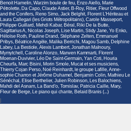
Benoit Hamelin, Warzim boule de feu, Enzo Aiello, Marie
Pétrolette, Da Capo, Claude Astier, B-Roy, Ritier, Fleur Offwood
and the Conifers, Reno Simo, Jack Belghit, Florent L’Hériteau et
Laura Callegari (les Griots Métropolitains), Carole Masseport,
Philippe Guillard, Mehdi Kabar, Béral, Riki De la Butte,
Sagittarius A, Nicolas Joseph, Lise Martin, Stidy Jane, Yo Enko,
Héloïse Roth, Pauline Drand, Stéphane Zelten, Emmanuel
Pribys, Béatrice Angèle, Malika Berrichi, Magou Samb, Delphine
Labey, La Bestiole, Alexis Lambert, Jonathan Malnoury,
Mymytchell, Caroline Alonzo, Marwen Kammarti, Florent
Moenan-Duvivier, Léo De Saint-Germain, Yan Coti, Houria
Cheurfa, Marc Bisini, Morin Smole, Mucat et ses musiciens,
Thierry Cojan Perso, Noé Reinhardt, le groupe Lafille, Anne-
sophie Charron et Jérôme Duhamel, Benjamin Colin, Mathieu Le
Sénéchal, Elise Berthelier, Julien Robinson, Les Balochiens,
Mahdi del Asnam, La Band’o, Tomislav, Patricia Caille, Mary,
Fleur de Berge, Le piano qui chante, Belaid Branis (...)
]