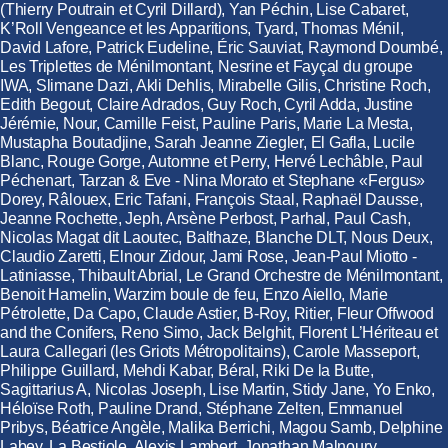
(Thierry Poutrain et Cyril Dillard), Yan Péchin, Lise Cabaret,
K’Roll Vengeance et les Apparitions, Tyard, Thomas Ménil,
David Lafore, Patrick Eudeline, Éric Sauviat, Raymond Doumbé,
Les Triplettes de Ménilmontant, Nesrine et Fayçal du groupe
IWA, Slimane Dazi, Akli Dehlis, Mirabelle Gilis, Christine Roch,
Edith Begout, Claire Adrados, Guy Roch, Cyril Adda, Justine
Jérémie, Nour, Camille Feist, Pauline Paris, Marie La Mesta,
Mustapha Boutadjine, Sarah Jeanne Ziegler, El Gafla, Lucile
Blanc, Rouge Gorge, Automne et Perry, Hervé Lechâble, Paul
Péchenart, Tarzan & Eve - Nina Morato et Stephane «Fergus»
Dorey, Râlouex, Eric Tafani, François Staal, Raphaël Dausse,
Jeanne Rochette, Jeph, Arsène Perbost, Parhal, Paul Cash,
Nicolas Magat dit Laoutec, Balthaze, Blanche DLT, Nous Deux,
Claudio Zaretti, Elnour Zidour, Jami Rose, Jean-Paul Miotto -
Latiniasse, Thibault Abrial, Le Grand Orchestre de Ménilmontant,
Benoit Hamelin, Warzim boule de feu, Enzo Aiello, Marie
Pétrolette, Da Capo, Claude Astier, B-Roy, Ritier, Fleur Offwood
and the Conifers, Reno Simo, Jack Belghit, Florent L’Hériteau et
Laura Callegari (les Griots Métropolitains), Carole Masseport,
Philippe Guillard, Mehdi Kabar, Béral, Riki De la Butte,
Sagittarius A, Nicolas Joseph, Lise Martin, Stidy Jane, Yo Enko,
Héloïse Roth, Pauline Drand, Stéphane Zelten, Emmanuel
Pribys, Béatrice Angèle, Malika Berrichi, Magou Samb, Delphine
Labey, La Bestiole, Alexis Lambert, Jonathan Malnoury,