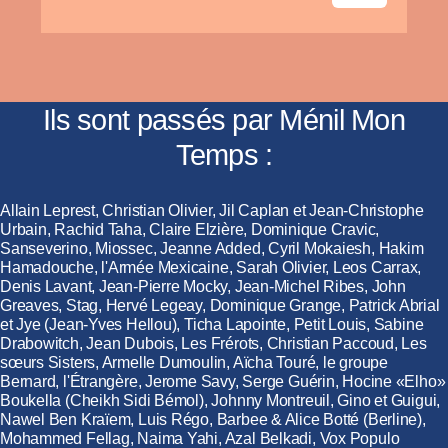
Ils sont passés par Ménil Mon
Temps :
Allain Leprest, Christian Olivier, Jil Caplan et Jean-Christophe
Urbain, Rachid Taha, Claire Elzière, Dominique Cravic,
Sanseverino, Miossec, Jeanne Added, Cyril Mokaiesh, Hakim
Hamadouche, l'Armée Mexicaine, Sarah Olivier, Leos Carrax,
Denis Lavant, Jean-Pierre Mocky, Jean-Michel Ribes, John
Greaves, Stag, Hervé Legeay, Dominique Grange, Patrick Abrial
et Jye (Jean-Yves Hellou), Ticha Lapointe, Petit Louis, Sabine
Drabowitch, Jean Dubois, Les Frérots, Christian Paccoud, Les
sœurs Sisters, Armelle Dumoulin, Aïcha Touré, le groupe
Bernard, l'Étrangère, Jerome Savy, Serge Guérin, Hocine «Elho»
Boukella (Cheikh Sidi Bémol), Johnny Montreuil, Gino et Guigui,
Nawel Ben Kraïem, Luis Régo, Barbee & Alice Botté (Berline),
Mohammed Fellag, Naima Yahi, Azal Belkadi, Vox Populo