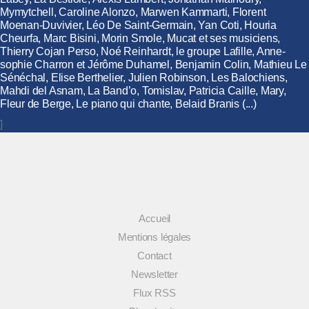
Mymytchell, Caroline Alonzo, Marwen Kammarti, Florent
Moenan-Duvivier, Léo De Saint-Germain, Yan Coti, Houria
Cheurfa, Marc Bisini, Morin Smole, Mucat et ses musiciens,
Thierry Cojan Perso, Noé Reinhardt, le groupe Lafille, Anne-
sophie Charron et Jérôme Duhamel, Benjamin Colin, Mathieu Le
Sénéchal, Elise Berthelier, Julien Robinson, Les Balochiens,
Mahdi del Asnam, La Band’o, Tomislav, Patricia Caille, Mary,
Fleur de Berge, Le piano qui chante, Belaid Branis (...)
]
Accueil
Mentions légales
Contact
Newsletter
Flux RSS