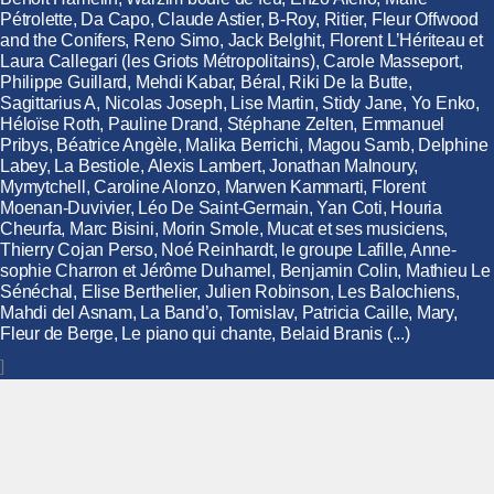
Pétrolette, Da Capo, Claude Astier, B-Roy, Ritier, Fleur Offwood
and the Conifers, Reno Simo, Jack Belghit, Florent L’Hériteau et
Laura Callegari (les Griots Métropolitains), Carole Masseport,
Philippe Guillard, Mehdi Kabar, Béral, Riki De la Butte,
Sagittarius A, Nicolas Joseph, Lise Martin, Stidy Jane, Yo Enko,
Héloïse Roth, Pauline Drand, Stéphane Zelten, Emmanuel
Pribys, Béatrice Angèle, Malika Berrichi, Magou Samb, Delphine
Labey, La Bestiole, Alexis Lambert, Jonathan Malnoury,
Mymytchell, Caroline Alonzo, Marwen Kammarti, Florent
Moenan-Duvivier, Léo De Saint-Germain, Yan Coti, Houria
Cheurfa, Marc Bisini, Morin Smole, Mucat et ses musiciens,
Thierry Cojan Perso, Noé Reinhardt, le groupe Lafille, Anne-
sophie Charron et Jérôme Duhamel, Benjamin Colin, Mathieu Le
Sénéchal, Elise Berthelier, Julien Robinson, Les Balochiens,
Mahdi del Asnam, La Band’o, Tomislav, Patricia Caille, Mary,
Fleur de Berge, Le piano qui chante, Belaid Branis (...)
]