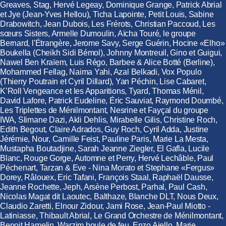
Greaves, Stag, Hervé Legeay, Dominique Grange, Patrick Abrial
et Jye (Jean-Yves Hellou), Ticha Lapointe, Petit Louis, Sabine
Drabowitch, Jean Dubois, Les Frérots, Christian Paccoud, Les
sœurs Sisters, Armelle Dumoulin, Aïcha Touré, le groupe
Bernard, l'Étrangère, Jerome Savy, Serge Guérin, Hocine «Elho»
Boukella (Cheikh Sidi Bémol), Johnny Montreuil, Gino et Guigui,
Nawel Ben Kraïem, Luis Régo, Barbee & Alice Botté (Berline),
Mohammed Fellag, Naima Yahi, Azal Belkadi, Vox Populo
(Thierry Poutrain et Cyril Dillard), Yan Péchin, Lise Cabaret,
K’Roll Vengeance et les Apparitions, Tyard, Thomas Ménil,
David Lafore, Patrick Eudeline, Éric Sauviat, Raymond Doumbé,
Les Triplettes de Ménilmontant, Nesrine et Fayçal du groupe
IWA, Slimane Dazi, Akli Dehlis, Mirabelle Gilis, Christine Roch,
Edith Begout, Claire Adrados, Guy Roch, Cyril Adda, Justine
Jérémie, Nour, Camille Feist, Pauline Paris, Marie La Mesta,
Mustapha Boutadjine, Sarah Jeanne Ziegler, El Gafla, Lucile
Blanc, Rouge Gorge, Automne et Perry, Hervé Lechâble, Paul
Péchenart, Tarzan & Eve - Nina Morato et Stephane «Fergus»
Dorey, Râlouex, Eric Tafani, François Staal, Raphaël Dausse,
Jeanne Rochette, Jeph, Arsène Perbost, Parhal, Paul Cash,
Nicolas Magat dit Laoutec, Balthaze, Blanche DLT, Nous Deux,
Claudio Zaretti, Elnour Zidour, Jami Rose, Jean-Paul Miotto -
Latiniasse, Thibault Abrial, Le Grand Orchestre de Ménilmontant,
Benoit Hamelin, Warzim boule de feu, Enzo Aiello, Marie