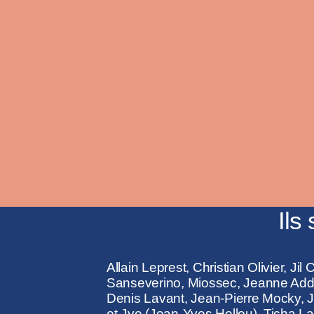
Ils
Allain Leprest, Christian Olivier, J
Sanseverino, Miossec, Jeanne Adde
Denis Lavant, Jean-Pierre Mocky, 
et Jye (Jean-Yves Hellou), Ticha La