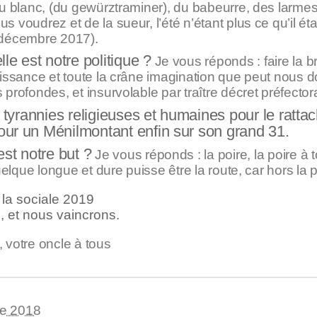
u blanc, (du gewürztraminer), du babeurre, des larmes (
voudrez et de la sueur, l’été n’étant plus ce qu’il était
 décembre 2017).
 est notre politique ?
Je vous réponds : faire la br
uissance et toute la crâne imagination que peut nous d
profondes, et insurvolable par traître décret préfectora
s tyrannies religieuses et humaines pour le ratt
ur un Ménilmontant enfin sur son grand 31.
t notre but ?
Je vous réponds : la poire, la poire à t
uelque longue et dure puisse être la route, car hors la po
e la sociale 2019
 et nous vaincrons.
votre oncle à tous
re 2018