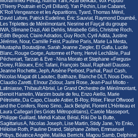
Mohammed Fellag, Naima Yahi, Azal Belkadi, Vox Populo
(Thierry Poutrain et Cyril Dillard), Yan Péchin, Lise Cabaret,
K’Roll Vengeance et les Apparitions, Tyard, Thomas Ménil,
David Lafore, Patrick Eudeline, Éric Sauviat, Raymond Doumbé,
Les Triplettes de Ménilmontant, Nesrine et Fayçal du groupe
IWA, Slimane Dazi, Akli Dehlis, Mirabelle Gilis, Christine Roch,
Edith Begout, Claire Adrados, Guy Roch, Cyril Adda, Justine
Jérémie, Nour, Camille Feist, Pauline Paris, Marie La Mesta,
Mustapha Boutadjine, Sarah Jeanne Ziegler, El Gafla, Lucile
Blanc, Rouge Gorge, Automne et Perry, Hervé Lechâble, Paul
Péchenart, Tarzan & Eve - Nina Morato et Stephane «Fergus»
Dorey, Râlouex, Eric Tafani, François Staal, Raphaël Dausse,
Jeanne Rochette, Jeph, Arsène Perbost, Parhal, Paul Cash,
Nicolas Magat dit Laoutec, Balthaze, Blanche DLT, Nous Deux,
Claudio Zaretti, Elnour Zidour, Jami Rose, Jean-Paul Miotto -
Latiniasse, Thibault Abrial, Le Grand Orchestre de Ménilmontant,
Benoit Hamelin, Warzim boule de feu, Enzo Aiello, Marie
Pétrolette, Da Capo, Claude Astier, B-Roy, Ritier, Fleur Offwood
and the Conifers, Reno Simo, Jack Belghit, Florent L’Hériteau et
Laura Callegari (les Griots Métropolitains), Carole Masseport,
Philippe Guillard, Mehdi Kabar, Béral, Riki De la Butte,
Sagittarius A, Nicolas Joseph, Lise Martin, Stidy Jane, Yo Enko,
Héloïse Roth, Pauline Drand, Stéphane Zelten, Emmanuel
Pribys, Béatrice Angèle, Malika Berrichi, Magou Samb, Delphine