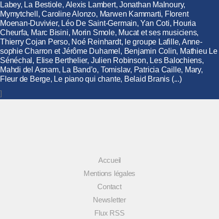
Labey, La Bestiole, Alexis Lambert, Jonathan Malnoury,
Mymytchell, Caroline Alonzo, Marwen Kammarti, Florent
Moenan-Duvivier, Léo De Saint-Germain, Yan Coti, Houria
Cheurfa, Marc Bisini, Morin Smole, Mucat et ses musiciens,
Thierry Cojan Perso, Noé Reinhardt, le groupe Lafille, Anne-
sophie Charron et Jérôme Duhamel, Benjamin Colin, Mathieu Le
Sénéchal, Elise Berthelier, Julien Robinson, Les Balochiens,
Mahdi del Asnam, La Band’o, Tomislav, Patricia Caille, Mary,
Fleur de Berge, Le piano qui chante, Belaid Branis (...)
]
Accueil
Mentions légales
Contact
Newsletter
Flux RSS