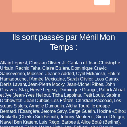
Ils sont passés par Ménil Mon
Temps :
Allain Leprest, Christian Olivier, Jil Caplan et Jean-Christophe
Urbain, Rachid Taha, Claire Elzière, Dominique Cravic,
Sanseverino, Miossec, Jeanne Added, Cyril Mokaiesh, Hakim
Hamadouche, l'Armée Mexicaine, Sarah Olivier, Leos Carrax,
Denis Lavant, Jean-Pierre Mocky, Jean-Michel Ribes, John
Greaves, Stag, Hervé Legeay, Dominique Grange, Patrick Abrial
et Jye (Jean-Yves Hellou), Ticha Lapointe, Petit Louis, Sabine
Drabowitch, Jean Dubois, Les Frérots, Christian Paccoud, Les
sœurs Sisters, Armelle Dumoulin, Aïcha Touré, le groupe
Bernard, l'Étrangère, Jerome Savy, Serge Guérin, Hocine «Elho»
Boukella (Cheikh Sidi Bémol), Johnny Montreuil, Gino et Guigui,
Nawel Ben Kraïem, Luis Régo, Barbee & Alice Botté (Berline),