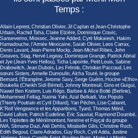
Temps :
Allain Leprest, Christian Olivier, Jil Caplan et Jean-Christophe
Urbain, Rachid Taha, Claire Elzière, Dominique Cravic,
Sanseverino, Miossec, Jeanne Added, Cyril Mokaiesh, Hakim
Hamadouche, l'Armée Mexicaine, Sarah Olivier, Leos Carrax,
Denis Lavant, Jean-Pierre Mocky, Jean-Michel Ribes, John
Greaves, Stag, Hervé Legeay, Dominique Grange, Patrick Abrial
et Jye (Jean-Yves Hellou), Ticha Lapointe, Petit Louis, Sabine
Drabowitch, Jean Dubois, Les Frérots, Christian Paccoud, Les
sœurs Sisters, Armelle Dumoulin, Aïcha Touré, le groupe
Bernard, l'Étrangère, Jerome Savy, Serge Guérin, Hocine «Elho»
Boukella (Cheikh Sidi Bémol), Johnny Montreuil, Gino et Guigui,
Nawel Ben Kraïem, Luis Régo, Barbee & Alice Botté (Berline),
Mohammed Fellag, Naima Yahi, Azal Belkadi, Vox Populo
(Thierry Poutrain et Cyril Dillard), Yan Péchin, Lise Cabaret,
K’Roll Vengeance et les Apparitions, Tyard, Thomas Ménil,
David Lafore, Patrick Eudeline, Éric Sauviat, Raymond Doumbé,
Les Triplettes de Ménilmontant, Nesrine et Fayçal du groupe
IWA, Slimane Dazi, Akli Dehlis, Mirabelle Gilis, Christine Roch,
Edith Begout, Claire Adrados, Guy Roch, Cyril Adda, Justine
Jérémie, Nour, Camille Feist, Pauline Paris, Marie La Mesta,