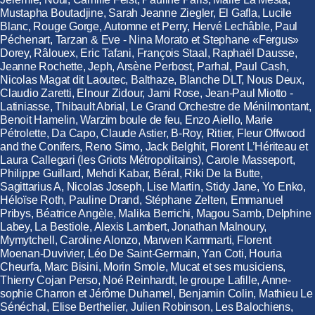
Mustapha Boutadjine, Sarah Jeanne Ziegler, El Gafla, Lucile
Blanc, Rouge Gorge, Automne et Perry, Hervé Lechâble, Paul
Péchenart, Tarzan & Eve - Nina Morato et Stephane «Fergus»
Dorey, Râlouex, Eric Tafani, François Staal, Raphaël Dausse,
Jeanne Rochette, Jeph, Arsène Perbost, Parhal, Paul Cash,
Nicolas Magat dit Laoutec, Balthaze, Blanche DLT, Nous Deux,
Claudio Zaretti, Elnour Zidour, Jami Rose, Jean-Paul Miotto -
Latiniasse, Thibault Abrial, Le Grand Orchestre de Ménilmontant,
Benoit Hamelin, Warzim boule de feu, Enzo Aiello, Marie
Pétrolette, Da Capo, Claude Astier, B-Roy, Ritier, Fleur Offwood
and the Conifers, Reno Simo, Jack Belghit, Florent L’Hériteau et
Laura Callegari (les Griots Métropolitains), Carole Masseport,
Philippe Guillard, Mehdi Kabar, Béral, Riki De la Butte,
Sagittarius A, Nicolas Joseph, Lise Martin, Stidy Jane, Yo Enko,
Héloïse Roth, Pauline Drand, Stéphane Zelten, Emmanuel
Pribys, Béatrice Angèle, Malika Berrichi, Magou Samb, Delphine
Labey, La Bestiole, Alexis Lambert, Jonathan Malnoury,
Mymytchell, Caroline Alonzo, Marwen Kammarti, Florent
Moenan-Duvivier, Léo De Saint-Germain, Yan Coti, Houria
Cheurfa, Marc Bisini, Morin Smole, Mucat et ses musiciens,
Thierry Cojan Perso, Noé Reinhardt, le groupe Lafille, Anne-
sophie Charron et Jérôme Duhamel, Benjamin Colin, Mathieu Le
Sénéchal, Elise Berthelier, Julien Robinson, Les Balochiens,