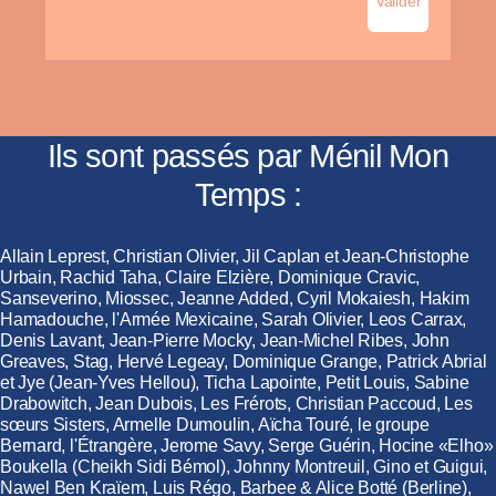
Ils sont passés par Ménil Mon
Temps :
Allain Leprest, Christian Olivier, Jil Caplan et Jean-Christophe
Urbain, Rachid Taha, Claire Elzière, Dominique Cravic,
Sanseverino, Miossec, Jeanne Added, Cyril Mokaiesh, Hakim
Hamadouche, l'Armée Mexicaine, Sarah Olivier, Leos Carrax,
Denis Lavant, Jean-Pierre Mocky, Jean-Michel Ribes, John
Greaves, Stag, Hervé Legeay, Dominique Grange, Patrick Abrial
et Jye (Jean-Yves Hellou), Ticha Lapointe, Petit Louis, Sabine
Drabowitch, Jean Dubois, Les Frérots, Christian Paccoud, Les
sœurs Sisters, Armelle Dumoulin, Aïcha Touré, le groupe
Bernard, l'Étrangère, Jerome Savy, Serge Guérin, Hocine «Elho»
Boukella (Cheikh Sidi Bémol), Johnny Montreuil, Gino et Guigui,
Nawel Ben Kraïem, Luis Régo, Barbee & Alice Botté (Berline),