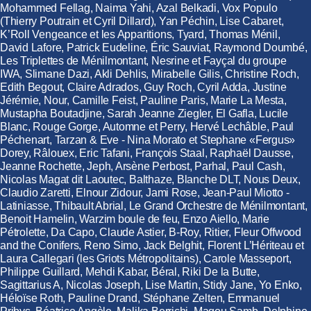
Mohammed Fellag, Naima Yahi, Azal Belkadi, Vox Populo
(Thierry Poutrain et Cyril Dillard), Yan Péchin, Lise Cabaret,
K’Roll Vengeance et les Apparitions, Tyard, Thomas Ménil,
David Lafore, Patrick Eudeline, Éric Sauviat, Raymond Doumbé,
Les Triplettes de Ménilmontant, Nesrine et Fayçal du groupe
IWA, Slimane Dazi, Akli Dehlis, Mirabelle Gilis, Christine Roch,
Edith Begout, Claire Adrados, Guy Roch, Cyril Adda, Justine
Jérémie, Nour, Camille Feist, Pauline Paris, Marie La Mesta,
Mustapha Boutadjine, Sarah Jeanne Ziegler, El Gafla, Lucile
Blanc, Rouge Gorge, Automne et Perry, Hervé Lechâble, Paul
Péchenart, Tarzan & Eve - Nina Morato et Stephane «Fergus»
Dorey, Râlouex, Eric Tafani, François Staal, Raphaël Dausse,
Jeanne Rochette, Jeph, Arsène Perbost, Parhal, Paul Cash,
Nicolas Magat dit Laoutec, Balthaze, Blanche DLT, Nous Deux,
Claudio Zaretti, Elnour Zidour, Jami Rose, Jean-Paul Miotto -
Latiniasse, Thibault Abrial, Le Grand Orchestre de Ménilmontant,
Benoit Hamelin, Warzim boule de feu, Enzo Aiello, Marie
Pétrolette, Da Capo, Claude Astier, B-Roy, Ritier, Fleur Offwood
and the Conifers, Reno Simo, Jack Belghit, Florent L’Hériteau et
Laura Callegari (les Griots Métropolitains), Carole Masseport,
Philippe Guillard, Mehdi Kabar, Béral, Riki De la Butte,
Sagittarius A, Nicolas Joseph, Lise Martin, Stidy Jane, Yo Enko,
Héloïse Roth, Pauline Drand, Stéphane Zelten, Emmanuel