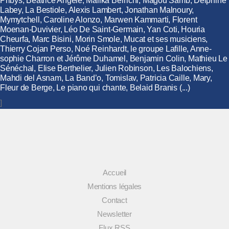
Pribys, Béatrice Angèle, Malika Berrichi, Magou Samb, Delphine
Labey, La Bestiole, Alexis Lambert, Jonathan Malnoury,
Mymytchell, Caroline Alonzo, Marwen Kammarti, Florent
Moenan-Duvivier, Léo De Saint-Germain, Yan Coti, Houria
Cheurfa, Marc Bisini, Morin Smole, Mucat et ses musiciens,
Thierry Cojan Perso, Noé Reinhardt, le groupe Lafille, Anne-
sophie Charron et Jérôme Duhamel, Benjamin Colin, Mathieu Le
Sénéchal, Elise Berthelier, Julien Robinson, Les Balochiens,
Mahdi del Asnam, La Band’o, Tomislav, Patricia Caille, Mary,
Fleur de Berge, Le piano qui chante, Belaid Branis (...)
]
Accueil
Mentions légales
Contact
Newsletter
Flux RSS