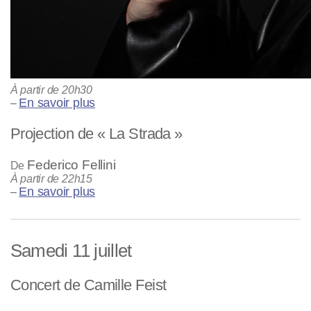
À partir de 20h30
En savoir plus
–
Projection de « La Strada »
Federico Fellini
De
À partir de 22h15
En savoir plus
–
Samedi 11 juillet
Concert de Camille Feist