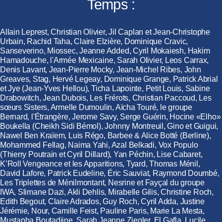
Temps :
Allain Leprest, Christian Olivier, Jil Caplan et Jean-Christophe
Urbain, Rachid Taha, Claire Elzière, Dominique Cravic,
Sanseverino, Miossec, Jeanne Added, Cyril Mokaiesh, Hakim
Hamadouche, l'Armée Mexicaine, Sarah Olivier, Leos Carrax,
Denis Lavant, Jean-Pierre Mocky, Jean-Michel Ribes, John
Greaves, Stag, Hervé Legeay, Dominique Grange, Patrick Abrial
et Jye (Jean-Yves Hellou), Ticha Lapointe, Petit Louis, Sabine
Drabowitch, Jean Dubois, Les Frérots, Christian Paccoud, Les
sœurs Sisters, Armelle Dumoulin, Aïcha Touré, le groupe
Bernard, l'Étrangère, Jerome Savy, Serge Guérin, Hocine «Elho»
Boukella (Cheikh Sidi Bémol), Johnny Montreuil, Gino et Guigui,
Nawel Ben Kraïem, Luis Régo, Barbee & Alice Botté (Berline),
Mohammed Fellag, Naima Yahi, Azal Belkadi, Vox Populo
(Thierry Poutrain et Cyril Dillard), Yan Péchin, Lise Cabaret,
K’Roll Vengeance et les Apparitions, Tyard, Thomas Ménil,
David Lafore, Patrick Eudeline, Éric Sauviat, Raymond Doumbé,
Les Triplettes de Ménilmontant, Nesrine et Fayçal du groupe
IWA, Slimane Dazi, Akli Dehlis, Mirabelle Gilis, Christine Roch,
Edith Begout, Claire Adrados, Guy Roch, Cyril Adda, Justine
Jérémie, Nour, Camille Feist, Pauline Paris, Marie La Mesta,
Mustapha Boutadjine, Sarah Jeanne Ziegler, El Gafla, Lucile