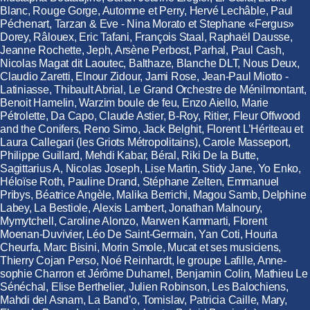
Blanc, Rouge Gorge, Automne et Perry, Hervé Lechâble, Paul
Péchenart, Tarzan & Eve - Nina Morato et Stephane «Fergus»
Dorey, Râlouex, Eric Tafani, François Staal, Raphaël Dausse,
Jeanne Rochette, Jeph, Arsène Perbost, Parhal, Paul Cash,
Nicolas Magat dit Laoutec, Balthaze, Blanche DLT, Nous Deux,
Claudio Zaretti, Elnour Zidour, Jami Rose, Jean-Paul Miotto -
Latiniasse, Thibault Abrial, Le Grand Orchestre de Ménilmontant,
Benoit Hamelin, Warzim boule de feu, Enzo Aiello, Marie
Pétrolette, Da Capo, Claude Astier, B-Roy, Ritier, Fleur Offwood
and the Conifers, Reno Simo, Jack Belghit, Florent L’Hériteau et
Laura Callegari (les Griots Métropolitains), Carole Masseport,
Philippe Guillard, Mehdi Kabar, Béral, Riki De la Butte,
Sagittarius A, Nicolas Joseph, Lise Martin, Stidy Jane, Yo Enko,
Héloïse Roth, Pauline Drand, Stéphane Zelten, Emmanuel
Pribys, Béatrice Angèle, Malika Berrichi, Magou Samb, Delphine
Labey, La Bestiole, Alexis Lambert, Jonathan Malnoury,
Mymytchell, Caroline Alonzo, Marwen Kammarti, Florent
Moenan-Duvivier, Léo De Saint-Germain, Yan Coti, Houria
Cheurfa, Marc Bisini, Morin Smole, Mucat et ses musiciens,
Thierry Cojan Perso, Noé Reinhardt, le groupe Lafille, Anne-
sophie Charron et Jérôme Duhamel, Benjamin Colin, Mathieu Le
Sénéchal, Elise Berthelier, Julien Robinson, Les Balochiens,
Mahdi del Asnam, La Band’o, Tomislav, Patricia Caille, Mary,