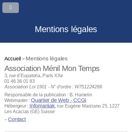
Mentions légales
Mentions légales
Accueil
>
Association Ménil Mon Temps
3, rue d’Eupatoria, Paris XXe
01 46 36 01 83
Association Loi 1901 - N° d’ordre : W751224286
Responsable de la publication : B. Hamelin
Quartier de Web - CCGI
Webmaster :
Infomaniak
Hébergeur :
, rue Eugène Marziano 25, 1227
Les Acacias (GE) Suisse
Contact
–