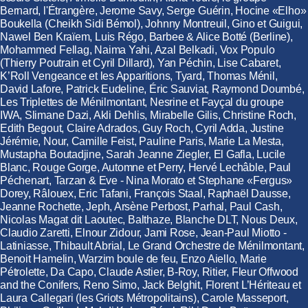
Bernard, l'Étrangère, Jerome Savy, Serge Guérin, Hocine «Elho»
Boukella (Cheikh Sidi Bémol), Johnny Montreuil, Gino et Guigui,
Nawel Ben Kraïem, Luis Régo, Barbee & Alice Botté (Berline),
Mohammed Fellag, Naima Yahi, Azal Belkadi, Vox Populo
(Thierry Poutrain et Cyril Dillard), Yan Péchin, Lise Cabaret,
K’Roll Vengeance et les Apparitions, Tyard, Thomas Ménil,
David Lafore, Patrick Eudeline, Éric Sauviat, Raymond Doumbé,
Les Triplettes de Ménilmontant, Nesrine et Fayçal du groupe
IWA, Slimane Dazi, Akli Dehlis, Mirabelle Gilis, Christine Roch,
Edith Begout, Claire Adrados, Guy Roch, Cyril Adda, Justine
Jérémie, Nour, Camille Feist, Pauline Paris, Marie La Mesta,
Mustapha Boutadjine, Sarah Jeanne Ziegler, El Gafla, Lucile
Blanc, Rouge Gorge, Automne et Perry, Hervé Lechâble, Paul
Péchenart, Tarzan & Eve - Nina Morato et Stephane «Fergus»
Dorey, Râlouex, Eric Tafani, François Staal, Raphaël Dausse,
Jeanne Rochette, Jeph, Arsène Perbost, Parhal, Paul Cash,
Nicolas Magat dit Laoutec, Balthaze, Blanche DLT, Nous Deux,
Claudio Zaretti, Elnour Zidour, Jami Rose, Jean-Paul Miotto -
Latiniasse, Thibault Abrial, Le Grand Orchestre de Ménilmontant,
Benoit Hamelin, Warzim boule de feu, Enzo Aiello, Marie
Pétrolette, Da Capo, Claude Astier, B-Roy, Ritier, Fleur Offwood
and the Conifers, Reno Simo, Jack Belghit, Florent L’Hériteau et
Laura Callegari (les Griots Métropolitains), Carole Masseport,