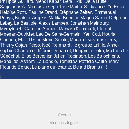
Philippe Guillard, Mehdi Kabar, Béral, Riki De la Butte,
Sagittarius A, Nicolas Joseph, Lise Martin, Stidy Jane, Yo Enko,
Héloïse Roth, Pauline Drand, Stéphane Zelten, Emmanuel
Pribys, Béatrice Angèle, Malika Berrichi, Magou Samb, Delphine
Labey, La Bestiole, Alexis Lambert, Jonathan Malnoury,
Mymytchell, Caroline Alonzo, Marwen Kammarti, Florent
Moenan-Duvivier, Léo De Saint-Germain, Yan Coti, Houria
Cheurfa, Marc Bisini, Morin Smole, Mucat et ses musiciens,
Thierry Cojan Perso, Noé Reinhardt, le groupe Lafille, Anne-
sophie Charron et Jérôme Duhamel, Benjamin Colin, Mathieu Le
Sénéchal, Elise Berthelier, Julien Robinson, Les Balochiens,
Mahdi del Asnam, La Band’o, Tomislav, Patricia Caille, Mary,
Fleur de Berge, Le piano qui chante, Belaid Branis (...)
]
Accueil
Mentions légales