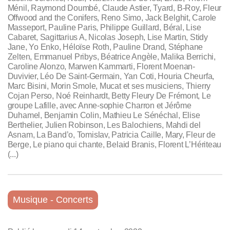
Ménil, Raymond Doumbé, Claude Astier, Tyard, B-Roy, Fleur
Offwood and the Conifers, Reno Simo, Jack Belghit, Carole
Masseport, Pauline Paris, Philippe Guillard, Béral, Lise
Cabaret, Sagittarius A, Nicolas Joseph, Lise Martin, Stidy
Jane, Yo Enko, Héloïse Roth, Pauline Drand, Stéphane
Zelten, Emmanuel Pribys, Béatrice Angèle, Malika Berrichi,
Caroline Alonzo, Marwen Kammarti, Florent Moenan-
Duvivier, Léo De Saint-Germain, Yan Coti, Houria Cheurfa,
Marc Bisini, Morin Smole, Mucat et ses musiciens, Thierry
Cojan Perso, Noé Reinhardt, Betty Fleury De Frémont, Le
groupe Lafille, avec Anne-sophie Charron et Jérôme
Duhamel, Benjamin Colin, Mathieu Le Sénéchal, Elise
Berthelier, Julien Robinson, Les Balochiens, Mahdi del
Asnam, La Band’o, Tomislav, Patricia Caille, Mary, Fleur de
Berge, Le piano qui chante, Belaid Branis, Florent L’Hériteau
(...)
Musique - Concerts