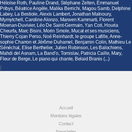
Héloïse Roth, Pauline Drand, Stéphane Zelten, Emmanuel
Pribys, Béatrice Angèle, Malika Berrichi, Magou Samb, Delphine
Labey, La Bestiole, Alexis Lambert, Jonathan Malnoury,
Mymytchell, Caroline Alonzo, Marwen Kammarti, Florent
Moenan-Duvivier, Léo De Saint-Germain, Yan Coti, Houria
Cheurfa, Marc Bisini, Morin Smole, Mucat et ses musiciens,
Thierry Cojan Perso, Noé Reinhardt, le groupe Lafille, Anne-
sophie Charron et Jérôme Duhamel, Benjamin Colin, Mathieu Le
Sénéchal, Elise Berthelier, Julien Robinson, Les Balochiens,
Mahdi del Asnam, La Band’o, Tomislav, Patricia Caille, Mary,
Fleur de Berge, Le piano qui chante, Belaid Branis (...)
]
Accueil
Mentions légales
Contact
Newsletter