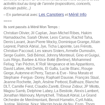
activités tout au long de l’année (expositions, concerts,
écrivain public...)
Les Canotiers
Ménil Info
–
En partenariat avec
et
====
Ils sont passés à Ménil Mon Temps :
Christian Olivier, Jil Caplan, Jean-Michel Ribes, Hakim
Hamadouche, Sarah Olivier, Leos Carrax, Rachid Taha,
Denis Lavant, Jean-Pierre Mocky, Dominique Grange, Allain
Leprest, Patrick Abrial, Jye, Ticha Lapointe, Les Frérots,
Christian Paccoud, Les sœurs Sisters, Armelle Dumoulin,
Serge Guérin, Sidi Bémol, Johnny Montreuil, Gino et Guigui,
Luis Régo, Barbee & Alice Botté (Berline), Mohammed
Fellag, Yan Péchin, K’Roll Vengeance et les Apparitions,
David Lafore, Akli Dehlis, El Gafla, Lucile Blanc, Rouge
Gorge, Automne et Perry, Tarzan & Eve - Nina Morato et
Stephane -Fergus- Dorey, Raphaël Dausse, François Staal,
Jeanne Rochette, Jeph, Arsène Perbost, Balthaze, Blanche
DLT, Camille Feist, Claudio Zaretti, Elnour Zidour, JP Miotto,
Magou Samb, Delphine Labey, La Bestiole, Alexis Lambert,
Jonathan Malnoury, Mymytchell, Thibault Abrial, Le Grand
Orchestre de Menilmontant, Benoit Hamelin, Cyril Adda,
Justine Jérémie, Nour, Warzim boule de feu, Enzo, Thom