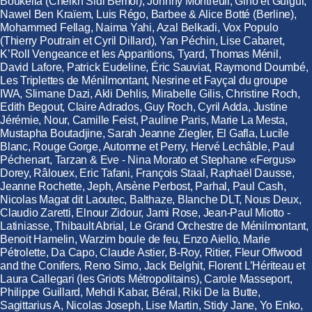
Boukella (Cheikh Sidi Bémol), Johnny Montreuil, Gino et Guigui,
Nawel Ben Kraïem, Luis Régo, Barbee & Alice Botté (Berline),
Mohammed Fellag, Naima Yahi, Azal Belkadi, Vox Populo
(Thierry Poutrain et Cyril Dillard), Yan Péchin, Lise Cabaret,
K’Roll Vengeance et les Apparitions, Tyard, Thomas Ménil,
David Lafore, Patrick Eudeline, Éric Sauviat, Raymond Doumbé,
Les Triplettes de Ménilmontant, Nesrine et Fayçal du groupe
IWA, Slimane Dazi, Akli Dehlis, Mirabelle Gilis, Christine Roch,
Edith Begout, Claire Adrados, Guy Roch, Cyril Adda, Justine
Jérémie, Nour, Camille Feist, Pauline Paris, Marie La Mesta,
Mustapha Boutadjine, Sarah Jeanne Ziegler, El Gafla, Lucile
Blanc, Rouge Gorge, Automne et Perry, Hervé Lechâble, Paul
Péchenart, Tarzan & Eve - Nina Morato et Stephane «Fergus»
Dorey, Râlouex, Eric Tafani, François Staal, Raphaël Dausse,
Jeanne Rochette, Jeph, Arsène Perbost, Parhal, Paul Cash,
Nicolas Magat dit Laoutec, Balthaze, Blanche DLT, Nous Deux,
Claudio Zaretti, Elnour Zidour, Jami Rose, Jean-Paul Miotto -
Latiniasse, Thibault Abrial, Le Grand Orchestre de Ménilmontant,
Benoit Hamelin, Warzim boule de feu, Enzo Aiello, Marie
Pétrolette, Da Capo, Claude Astier, B-Roy, Ritier, Fleur Offwood
and the Conifers, Reno Simo, Jack Belghit, Florent L’Hériteau et
Laura Callegari (les Griots Métropolitains), Carole Masseport,
Philippe Guillard, Mehdi Kabar, Béral, Riki De la Butte,
Sagittarius A, Nicolas Joseph, Lise Martin, Stidy Jane, Yo Enko,