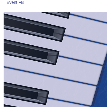
Event FB
–