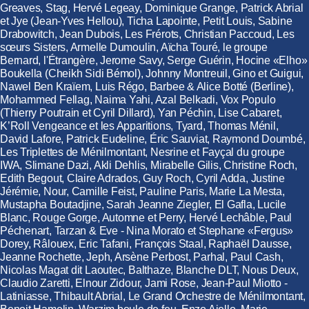
Greaves, Stag, Hervé Legeay, Dominique Grange, Patrick Abrial
et Jye (Jean-Yves Hellou), Ticha Lapointe, Petit Louis, Sabine
Drabowitch, Jean Dubois, Les Frérots, Christian Paccoud, Les
sœurs Sisters, Armelle Dumoulin, Aïcha Touré, le groupe
Bernard, l'Étrangère, Jerome Savy, Serge Guérin, Hocine «Elho»
Boukella (Cheikh Sidi Bémol), Johnny Montreuil, Gino et Guigui,
Nawel Ben Kraïem, Luis Régo, Barbee & Alice Botté (Berline),
Mohammed Fellag, Naima Yahi, Azal Belkadi, Vox Populo
(Thierry Poutrain et Cyril Dillard), Yan Péchin, Lise Cabaret,
K’Roll Vengeance et les Apparitions, Tyard, Thomas Ménil,
David Lafore, Patrick Eudeline, Éric Sauviat, Raymond Doumbé,
Les Triplettes de Ménilmontant, Nesrine et Fayçal du groupe
IWA, Slimane Dazi, Akli Dehlis, Mirabelle Gilis, Christine Roch,
Edith Begout, Claire Adrados, Guy Roch, Cyril Adda, Justine
Jérémie, Nour, Camille Feist, Pauline Paris, Marie La Mesta,
Mustapha Boutadjine, Sarah Jeanne Ziegler, El Gafla, Lucile
Blanc, Rouge Gorge, Automne et Perry, Hervé Lechâble, Paul
Péchenart, Tarzan & Eve - Nina Morato et Stephane «Fergus»
Dorey, Râlouex, Eric Tafani, François Staal, Raphaël Dausse,
Jeanne Rochette, Jeph, Arsène Perbost, Parhal, Paul Cash,
Nicolas Magat dit Laoutec, Balthaze, Blanche DLT, Nous Deux,
Claudio Zaretti, Elnour Zidour, Jami Rose, Jean-Paul Miotto -
Latiniasse, Thibault Abrial, Le Grand Orchestre de Ménilmontant,