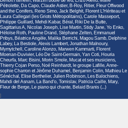
Benoit Hamelin, Warzim boule de feu, Enzo Aiello, Marie
Pétrolette, Da Capo, Claude Astier, B-Roy, Ritier, Fleur Offwood
and the Conifers, Reno Simo, Jack Belghit, Florent L’Hériteau et
Laura Callegari (les Griots Métropolitains), Carole Masseport,
Philippe Guillard, Mehdi Kabar, Béral, Riki De la Butte,
Sagittarius A, Nicolas Joseph, Lise Martin, Stidy Jane, Yo Enko,
Héloïse Roth, Pauline Drand, Stéphane Zelten, Emmanuel
Pribys, Béatrice Angèle, Malika Berrichi, Magou Samb, Delphine
Labey, La Bestiole, Alexis Lambert, Jonathan Malnoury,
Mymytchell, Caroline Alonzo, Marwen Kammarti, Florent
Moenan-Duvivier, Léo De Saint-Germain, Yan Coti, Houria
Cheurfa, Marc Bisini, Morin Smole, Mucat et ses musiciens,
Thierry Cojan Perso, Noé Reinhardt, le groupe Lafille, Anne-
sophie Charron et Jérôme Duhamel, Benjamin Colin, Mathieu Le
Sénéchal, Elise Berthelier, Julien Robinson, Les Balochiens,
Mahdi del Asnam, La Band’o, Tomislav, Patricia Caille, Mary,
Fleur de Berge, Le piano qui chante, Belaid Branis (...)
]