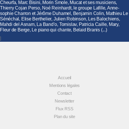
Cheurfa, Marc Bisini, Morin Smole, Mucat et ses musiciens,
Thierry Cojan Perso, Noé Reinhardt, le groupe Lafille, Anne-
sophie Charron et Jérôme Duhamel, Benjamin Colin, Mathieu Le
Sénéchal, Elise Berthelier, Julien Robinson, Les Balochiens,
Mahdi del Asnam, La Band’o, Tomislav, Patricia Caille, Mary,
Fleur de Berge, Le piano qui chante, Belaid Branis (...)
]
Accueil
Mentions légales
Contact
Newsletter
Flux RSS
Plan du site