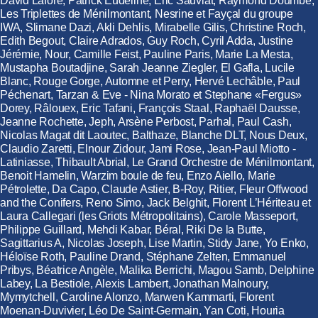
David Lafore, Patrick Eudeline, Éric Sauviat, Raymond Doumbé,
Les Triplettes de Ménilmontant, Nesrine et Fayçal du groupe
IWA, Slimane Dazi, Akli Dehlis, Mirabelle Gilis, Christine Roch,
Edith Begout, Claire Adrados, Guy Roch, Cyril Adda, Justine
Jérémie, Nour, Camille Feist, Pauline Paris, Marie La Mesta,
Mustapha Boutadjine, Sarah Jeanne Ziegler, El Gafla, Lucile
Blanc, Rouge Gorge, Automne et Perry, Hervé Lechâble, Paul
Péchenart, Tarzan & Eve - Nina Morato et Stephane «Fergus»
Dorey, Râlouex, Eric Tafani, François Staal, Raphaël Dausse,
Jeanne Rochette, Jeph, Arsène Perbost, Parhal, Paul Cash,
Nicolas Magat dit Laoutec, Balthaze, Blanche DLT, Nous Deux,
Claudio Zaretti, Elnour Zidour, Jami Rose, Jean-Paul Miotto -
Latiniasse, Thibault Abrial, Le Grand Orchestre de Ménilmontant,
Benoit Hamelin, Warzim boule de feu, Enzo Aiello, Marie
Pétrolette, Da Capo, Claude Astier, B-Roy, Ritier, Fleur Offwood
and the Conifers, Reno Simo, Jack Belghit, Florent L’Hériteau et
Laura Callegari (les Griots Métropolitains), Carole Masseport,
Philippe Guillard, Mehdi Kabar, Béral, Riki De la Butte,
Sagittarius A, Nicolas Joseph, Lise Martin, Stidy Jane, Yo Enko,
Héloïse Roth, Pauline Drand, Stéphane Zelten, Emmanuel
Pribys, Béatrice Angèle, Malika Berrichi, Magou Samb, Delphine
Labey, La Bestiole, Alexis Lambert, Jonathan Malnoury,
Mymytchell, Caroline Alonzo, Marwen Kammarti, Florent
Moenan-Duvivier, Léo De Saint-Germain, Yan Coti, Houria