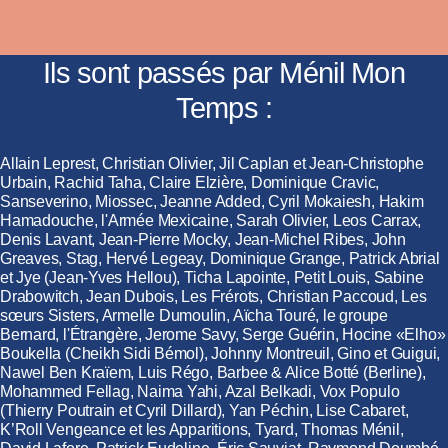
Ils sont passés par Ménil Mon
Temps :
Allain Leprest, Christian Olivier, Jil Caplan et Jean-Christophe
Urbain, Rachid Taha, Claire Elzière, Dominique Cravic,
Sanseverino, Miossec, Jeanne Added, Cyril Mokaiesh, Hakim
Hamadouche, l'Armée Mexicaine, Sarah Olivier, Leos Carrax,
Denis Lavant, Jean-Pierre Mocky, Jean-Michel Ribes, John
Greaves, Stag, Hervé Legeay, Dominique Grange, Patrick Abrial
et Jye (Jean-Yves Hellou), Ticha Lapointe, Petit Louis, Sabine
Drabowitch, Jean Dubois, Les Frérots, Christian Paccoud, Les
sœurs Sisters, Armelle Dumoulin, Aïcha Touré, le groupe
Bernard, l'Étrangère, Jerome Savy, Serge Guérin, Hocine «Elho»
Boukella (Cheikh Sidi Bémol), Johnny Montreuil, Gino et Guigui,
Nawel Ben Kraïem, Luis Régo, Barbee & Alice Botté (Berline),
Mohammed Fellag, Naima Yahi, Azal Belkadi, Vox Populo
(Thierry Poutrain et Cyril Dillard), Yan Péchin, Lise Cabaret,
K’Roll Vengeance et les Apparitions, Tyard, Thomas Ménil,