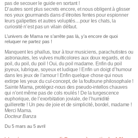
pas de secouer le guide en sortant !
D’autres sont plus secrets encore, et nous obligent à glisser
nos yeux gourmands dans d’étroites fentes pour espionner
leurs galipettes et autres voluptés…pour les chats, la
curiosité n’est pas un vilain défaut.
L’univers de Mama ne s’arrête pas là, y’a encore de quoi
reluquer ne partez pas !
Manquent les phallus, tour à tour musiciens, parachutistes ou
astronautes, les vulves multicolores aux doux regards, et du
poil, du poil, du poil ! Oui, du poil madame. Enfin du poil
joyeux, lubrique, soyeux et ludique ! Enfin un doigt d’humour
dans les jeux de l’amour ! Enfin quelque chose qui nous
extirpe les yeux du cul-concept, de la foufoune philosophale !
Sainte Mama, protégez-nous des pseudo-intellos chauves
qui n’ont même pas de cols roulés ! De la turgescence
euphorique, de l’exorbitation joviale, de l’humidité
guillerette ! Un peu de joie et de simplicité, bordel, madame !
Merci Mama.
Docteur Banza
Du 5 mars au 5 avril