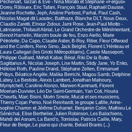
Péchenart, Tarzan & Eve - Nina Morato et Stephane «Fergus»
Dorey, Râlouex, Eric Tafani, François Staal, Raphaël Dausse,
Jeanne Rochette, Jeph, Arsène Perbost, Parhal, Paul Cash,
Nicolas Magat dit Laoutec, Balthaze, Blanche DLT, Nous Deux,
Claudio Zaretti, Elnour Zidour, Jami Rose, Jean-Paul Miotto -
Latiniasse, Thibault Abrial, Le Grand Orchestre de Ménilmontant,
Benoit Hamelin, Warzim boule de feu, Enzo Aiello, Marie
Pétrolette, Da Capo, Claude Astier, B-Roy, Ritier, Fleur Offwood
and the Conifers, Reno Simo, Jack Belghit, Florent L’Hériteau et
Laura Callegari (les Griots Métropolitains), Carole Masseport,
Philippe Guillard, Mehdi Kabar, Béral, Riki De la Butte,
Sagittarius A, Nicolas Joseph, Lise Martin, Stidy Jane, Yo Enko,
Héloïse Roth, Pauline Drand, Stéphane Zelten, Emmanuel
Pribys, Béatrice Angèle, Malika Berrichi, Magou Samb, Delphine
Labey, La Bestiole, Alexis Lambert, Jonathan Malnoury,
Mymytchell, Caroline Alonzo, Marwen Kammarti, Florent
Moenan-Duvivier, Léo De Saint-Germain, Yan Coti, Houria
Cheurfa, Marc Bisini, Morin Smole, Mucat et ses musiciens,
Thierry Cojan Perso, Noé Reinhardt, le groupe Lafille, Anne-
sophie Charron et Jérôme Duhamel, Benjamin Colin, Mathieu Le
Sénéchal, Elise Berthelier, Julien Robinson, Les Balochiens,
Mahdi del Asnam, La Band’o, Tomislav, Patricia Caille, Mary,
Fleur de Berge, Le piano qui chante, Belaid Branis (...)