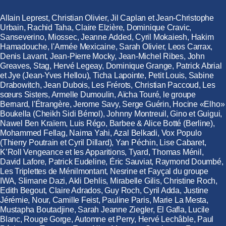
Allain Leprest, Christian Olivier, Jil Caplan et Jean-Christophe
Urbain, Rachid Taha, Claire Elzière, Dominique Cravic,
Sanseverino, Miossec, Jeanne Added, Cyril Mokaiesh, Hakim
Hamadouche, l'Armée Mexicaine, Sarah Olivier, Leos Carrax,
Denis Lavant, Jean-Pierre Mocky, Jean-Michel Ribes, John
Greaves, Stag, Hervé Legeay, Dominique Grange, Patrick Abrial
et Jye (Jean-Yves Hellou), Ticha Lapointe, Petit Louis, Sabine
Drabowitch, Jean Dubois, Les Frérots, Christian Paccoud, Les
sœurs Sisters, Armelle Dumoulin, Aïcha Touré, le groupe
Bernard, l'Étrangère, Jerome Savy, Serge Guérin, Hocine «Elho»
Boukella (Cheikh Sidi Bémol), Johnny Montreuil, Gino et Guigui,
Nawel Ben Kraïem, Luis Régo, Barbee & Alice Botté (Berline),
Mohammed Fellag, Naima Yahi, Azal Belkadi, Vox Populo
(Thierry Poutrain et Cyril Dillard), Yan Péchin, Lise Cabaret,
K’Roll Vengeance et les Apparitions, Tyard, Thomas Ménil,
David Lafore, Patrick Eudeline, Éric Sauviat, Raymond Doumbé,
Les Triplettes de Ménilmontant, Nesrine et Fayçal du groupe
IWA, Slimane Dazi, Akli Dehlis, Mirabelle Gilis, Christine Roch,
Edith Begout, Claire Adrados, Guy Roch, Cyril Adda, Justine
Jérémie, Nour, Camille Feist, Pauline Paris, Marie La Mesta,
Mustapha Boutadjine, Sarah Jeanne Ziegler, El Gafla, Lucile
Blanc, Rouge Gorge, Automne et Perry, Hervé Lechâble, Paul